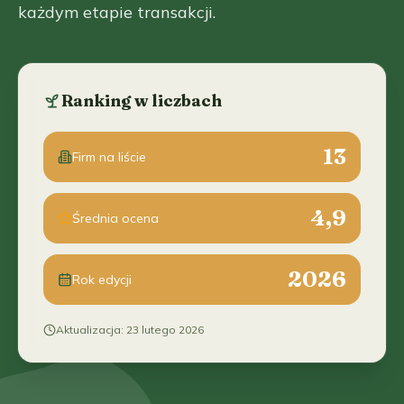
każdym etapie transakcji.
Ranking w liczbach
13
Firm na liście
4,9
Średnia ocena
2026
Rok edycji
Aktualizacja
:
23 lutego 2026