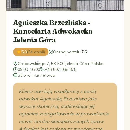
Agnieszka Brzezińska -
Kancelaria Adwokacka
Jelenia Góra
5,0
(34 opinii)
Ocena portalu
:
7,6
Grabowskiego 7, 58-500 Jelenia Góra, Polska
09:00–16:00
+48 507 088 878
Strona internetowa
Klienci oceniają współpracę z panią
adwokat Agnieszką Brzezińską jako
wysoce skuteczną, podkreślając jej
ogromne zaangażowanie w prowadzenie
nawet bardzo skomplikowanych spraw.
Adwokat jest ceniona za merytoryczne