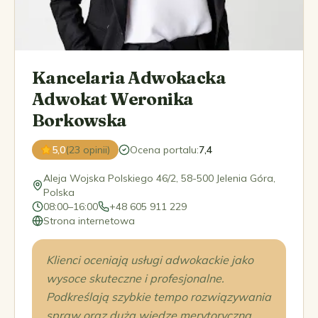
Kancelaria Adwokacka
Adwokat Weronika
Borkowska
5,0
(23 opinii)
Ocena portalu
:
7,4
Aleja Wojska Polskiego 46/2, 58-500 Jelenia Góra,
Polska
08:00–16:00
+48 605 911 229
Strona internetowa
Klienci oceniają usługi adwokackie jako
wysoce skuteczne i profesjonalne.
Podkreślają szybkie tempo rozwiązywania
spraw oraz dużą wiedzę merytoryczną