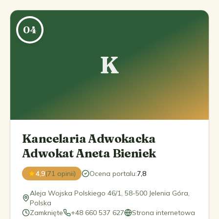
04
K
Kancelaria Adwokacka
Adwokat Aneta Bieniek
4,9
(71 opinii)
Ocena portalu
:
7,8
Aleja Wojska Polskiego 46/1, 58-500 Jelenia Góra,
Polska
Zamknięte
+48 660 537 627
Strona internetowa