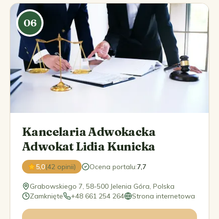
06
Kancelaria Adwokacka
Adwokat Lidia Kunicka
5,0
(42 opinii)
Ocena portalu
:
7,7
Grabowskiego 7, 58-500 Jelenia Góra, Polska
Zamknięte
+48 661 254 264
Strona internetowa