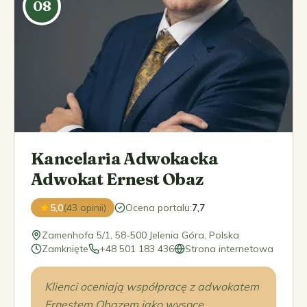
08
Kancelaria Adwokacka
Adwokat Ernest Obaz
5,0
(43 opinii)
Ocena portalu
:
7,7
Zamenhofa 5/1, 58-500 Jelenia Góra, Polska
Zamknięte
+48 501 183 436
Strona internetowa
Klienci oceniają współpracę z adwokatem
Ernestem Obazem jako wysoce