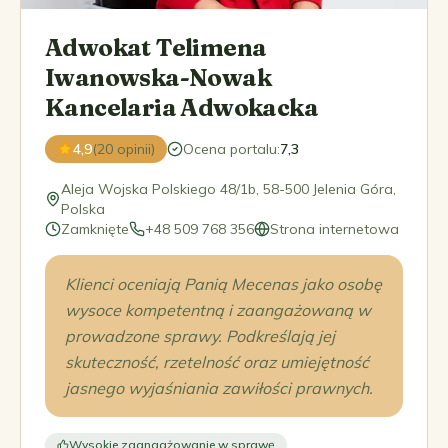
Adwokat Telimena
Iwanowska-Nowak
Kancelaria Adwokacka
4,9
(20 opinii)
Ocena portalu
:
7,3
Aleja Wojska Polskiego 48/1b, 58-500 Jelenia Góra,
Polska
Zamknięte
+48 509 768 356
Strona internetowa
Klienci oceniają Panią Mecenas jako osobę
wysoce kompetentną i zaangażowaną w
prowadzone sprawy. Podkreślają jej
skuteczność, rzetelność oraz umiejętność
jasnego wyjaśniania zawiłości prawnych.
Wysokie zaangażowanie w sprawę