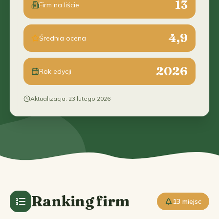
13
Firm na liście
4,9
Średnia ocena
2026
Rok edycji
Aktualizacja
:
23 lutego 2026
Ranking firm
13 miejsc