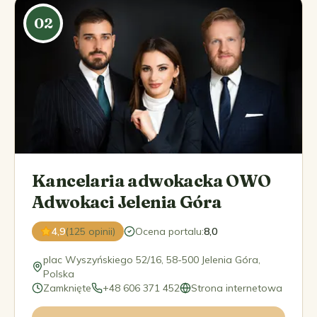
02
Kancelaria adwokacka OWO
Adwokaci Jelenia Góra
4,9
(125 opinii)
Ocena portalu
:
8,0
plac Wyszyńskiego 52/16, 58-500 Jelenia Góra,
Polska
Zamknięte
+48 606 371 452
Strona internetowa