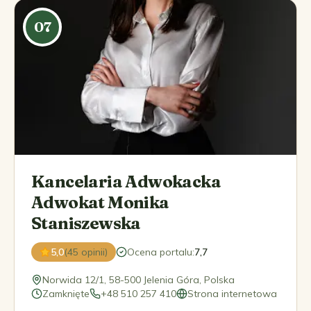
07
Kancelaria Adwokacka
Adwokat Monika
Staniszewska
5,0
(45 opinii)
Ocena portalu
:
7,7
Norwida 12/1, 58-500 Jelenia Góra, Polska
Zamknięte
+48 510 257 410
Strona internetowa