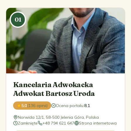
01
Kancelaria Adwokacka
Adwokat Bartosz Uroda
5,0
(136 opinii)
Ocena portalu
:
8,1
Norwida 12/1, 58-500 Jelenia Góra, Polska
Zamknięte
+48 794 621 647
Strona internetowa