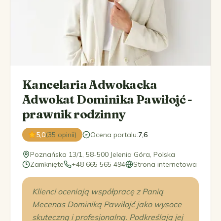
Kancelaria Adwokacka
Adwokat Dominika Pawiłojć -
prawnik rodzinny
5,0
(35 opinii)
Ocena portalu
:
7,6
Poznańska 13/1, 58-500 Jelenia Góra, Polska
Zamknięte
+48 665 565 494
Strona internetowa
Klienci oceniają współpracę z Panią
Mecenas Dominiką Pawiłojć jako wysoce
skuteczną i profesjonalną. Podkreślają jej