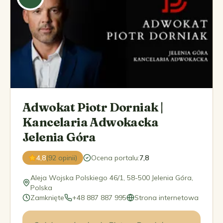
Adwokat Piotr Dorniak |
Kancelaria Adwokacka
Jelenia Góra
4,8
(92 opinii)
Ocena portalu
:
7,8
Aleja Wojska Polskiego 46/1, 58-500 Jelenia Góra,
Polska
Zamknięte
+48 887 887 995
Strona internetowa