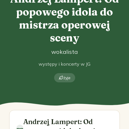
popowego idola do
mistrza operowej
sceny
wokalista
występy i koncerty w JG
żyje
Andrzej Lampert: Od