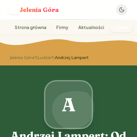
Jelenia Góra
J
Strona główna
Firmy
Aktualności
Ludzie
Jelenia Góra
Ludzie
Andrzej Lampert
A
Andrzej Lampert: Od