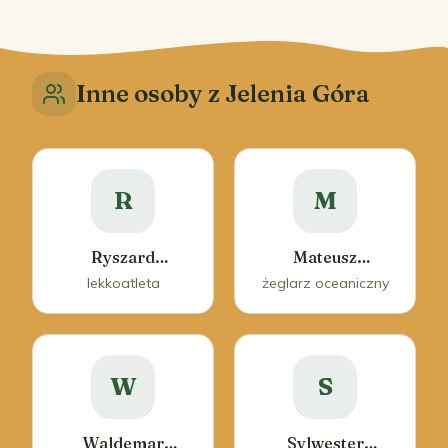
Inne osoby z Jelenia Góra
R
M
Ryszard
Mateusz
Kasprzak
Rudawski
lekkoatleta
żeglarz oceaniczny
W
S
Waldemar
Sylwester