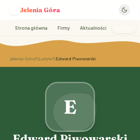
Jelenia Góra
J
Strona główna
Firmy
Aktualności
Ludzie
Jelenia Góra
Ludzie
Edward Piwowarski
E
Edward Piwowarski