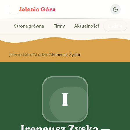
Jelenia Góra
J
Strona główna
Firmy
Aktualności
Ludzie
Jelenia Góra
Ludzie
Ireneusz Zyska
I
Ireneusz Zyska —