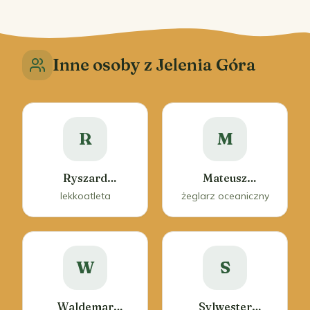
Inne osoby z Jelenia Góra
R
M
Ryszard
Mateusz
Kasprzak
Rudawski
lekkoatleta
żeglarz oceaniczny
W
S
Waldemar
Sylwester