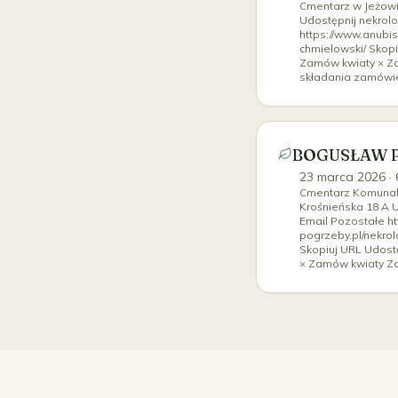
Cmentarz w Jeżow
Udostępnij nekrol
https://www.anubis
chmielowski/ Skopi
Zamów kwiaty × Z
składania zamówie
BOGUSŁAW 
23 marca 2026
· 
Cmentarz Komunalny
Krośnieńska 18 A 
Email Pozostałe ht
pogrzeby.pl/nekro
Skopiuj URL Udost
× Zamów kwiaty Z