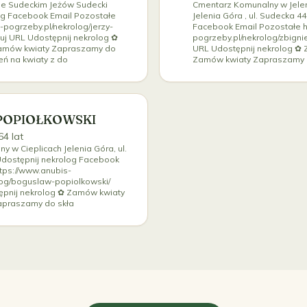
ie Sudeckim Jeżów Sudecki
Cmentarz Komunalny w Jelen
og Facebook Email Pozostałe
Jelenia Góra , ul. Sudecka 4
-pogrzeby.pl/nekrolog/jerzy-
Facebook Email Pozostałe h
uj URL Udostępnij nekrolog ✿
pogrzeby.pl/nekrolog/zbignie
amów kwiaty Zapraszamy do
URL Udostępnij nekrolog ✿
ń na kwiaty z do
Zamów kwiaty Zapraszamy 
POPIOŁKOWSKI
64 lat
 w Cieplicach Jelenia Góra, ul.
Udostępnij nekrolog Facebook
tps://www.anubis-
log/boguslaw-popiolkowski/
ępnij nekrolog ✿ Zamów kwiaty
apraszamy do skła