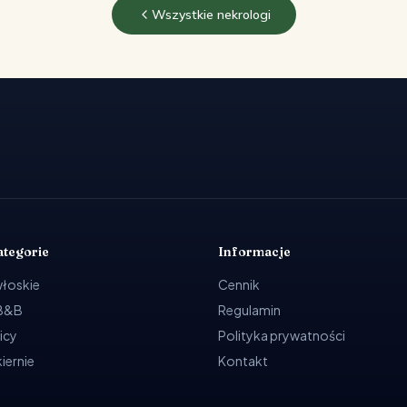
Wszystkie nekrologi
ategorie
Informacje
włoskie
Cennik
 B&B
Regulamin
icy
Polityka prywatności
kiernie
Kontakt