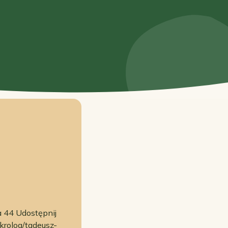
a 44 Udostępnij
krolog/tadeusz-