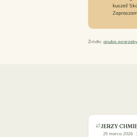
kuszel/ S
Zapraszam
Źródło:
anubis-pogrzeby
JERZY CHMI
25 marca 2026
· 