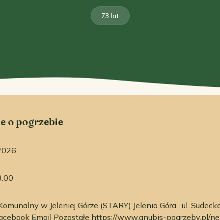
73 lat
e o pogrzebie
2026
3:00
omunalny w Jeleniej Górze (STARY) Jelenia Góra , ul. Sudeck
acebook Email Pozostałe https://www.anubis-pogrzeby.pl/ne