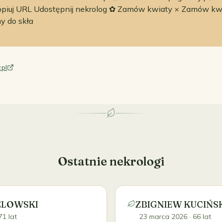
kopiuj URL Udostępnij nekrolog ✿ Zamów kwiaty × Zamów kw
y do skła
.pl
Ostatnie nekrologi
ELOWSKI
ZBIGNIEW KUCIŃS
71 lat
23 marca 2026
· 66 lat