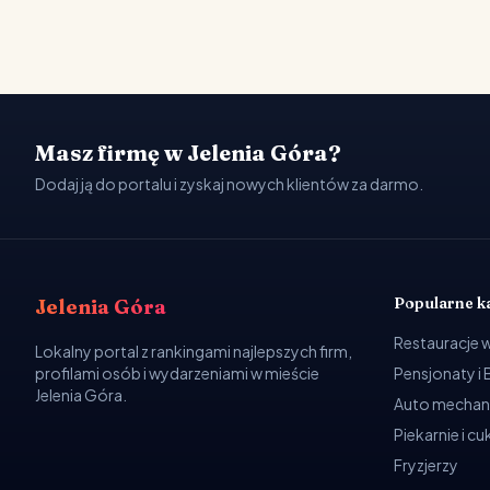
Masz firmę w Jelenia Góra?
Dodaj ją do portalu i zyskaj nowych klientów za darmo.
Popularne k
Jelenia Góra
Restauracje 
Lokalny portal z rankingami najlepszych firm,
profilami osób i wydarzeniami w mieście
Pensjonaty i
Jelenia Góra.
Auto mechan
Piekarnie i cu
Fryzjerzy