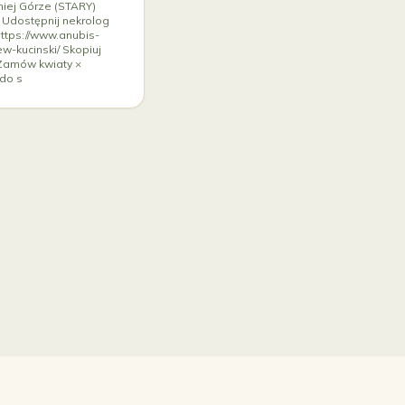
iej Górze (STARY)
4 Udostępnij nekrolog
ttps://www.anubis-
w-kucinski/ Skopiuj
 Zamów kwiaty ×
do s